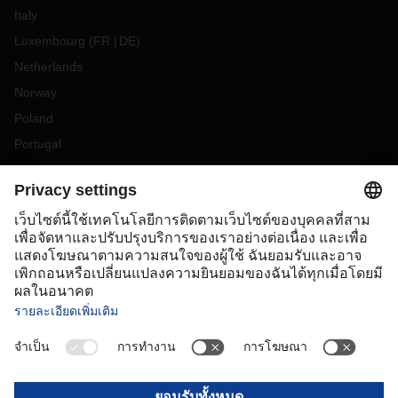
Italy
Luxembourg
(
FR
DE
)
Netherlands
Norway
Poland
Portugal
Romania
Slovakia
Spain
Sweden
Switzerland
(
DE
FR
)
Turkey
OCEANIA
Australia