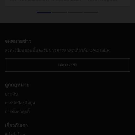
ผลกระทบต่อห่วงโซ่อุปทาน
ประเทศฝรั่งเศสกำลังเตรียมการเพื่อเป็นเจ้าภาพจัดงานมหกรรม
กีฬาที่ยิ่งใหญ่ที่สุดในโลกในช่วงฤดูร้อนนี้ โดยจัดขึ้นที่กรุงปารีส
และเมืองอื่นๆ มากมายในประเทศฝรั่งเศส กีฬาโอลิมปิกและพา
ราลิมปิกฤดูร้อนจะจัดขึ้นในเมืองหลวงเป็นหลักตั้งแต่วันที่ 26
จดหมายข่าว
กรกฎาคมถึง 8 กันยายน
ลงทะเบียนตอนนี้และรับข่าวสารล่าสุดเกี่ยวกับ DACHSER
สมัครสมาชิก
ถูกกฎหมาย
ประทับ
การปกป้องข้อมูล
การตั้งค่าคุกกี้
เกี่ยวกับเรา
ที่ตั้งทั่วโลก