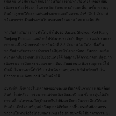
เพิ่มเติม โดยมีการยกเลิกบริการหรือการข้ามท่าเรือโดยไม่จอดเทียบ
เนื่องจากต้องใช้เวลาในการเดินเรือจนครบกำหนดที่นานขึ้น ความจุ
สินค้าอยู่ภายใต้แรงกดดันอย่างมากและเกิดความล่าช้าถึง 1 สัปดาห์
หรือมากกว่า ตัวอย่างเช่นในประเทศเวียดนาม ไทย และอินเดีย
ท่าเรือสำหรับการถ่ายลำโดยทั่วไปของ Busan, Shekou, Port Klang,
Tanjung Pelepas และสิงคโปร์ยังคงประสบกับปัญหาการแออัดรุนแรง
อย่างต่อเนื่องด้วยการค้างส่งสินค้าที่ 2-3 สัปดาห์ โคลัมโบ ซึ่งเป็น
ท่าเรือสำหรับการถ่ายลำจากเรือที่มุ่งหน้าไปทางทิศตะวันออกและทิศ
ตะวันตกที่บรรทุกสินค้าไปยังอินเดียใต้ ก็อยู่ภายใต้ความกดดันที่สูงมาก
เนื่องจากการปิดและซ่อมแซมท่าเทียบเรืออย่างต่อเนื่อง เหตุการณ์ไฟ
ดับเมื่อไม่นานมานี้ทำให้การดำเนินงานหยุดชะงักที่ท่าเทียบเรือใน
Ennore และ Kattupalli ในอินเดียใต้
อุปสงค์ที่แข็งแกร่งในตลาดส่งออกของเอเชียเกิดขึ้นจากการเติมสต็อก
สินค้าใหม่หลังจากช่วงการแพร่ระเบิดเมื่อสองปีก่อน ซึ่งกระตุ้นให้เกิด
การเคลื่อนไหวของวัตถุดิบจากจีนไปยังเอเชียตะวันออกเฉียงใต้และ
อินเดีย เมื่อต้องเผชิญหน้ากับอุปสงค์ที่เพิ่มมากขึ้น ประสิทธิภาพการ
ทำงานในท่าเรือจึงได้รับผลกระทบ เรือเดินสมุทรจึงใช้มาตรการระยะ