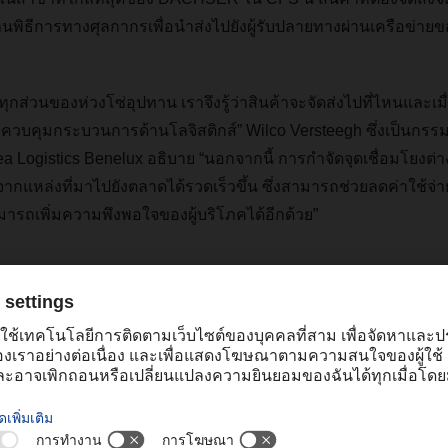
นพิธีการทางศุลกากรเพื่อนำส่งไปยังผู้รับปลายทางผ่านเครือข่
ทุกส่วนของห่วงโซ่อุปทาน เราจึงรู้ว่าสินค้าจะจัดส่งไปที่ไหนและเม
จควบคุมกระบวนการด้านโลจิสติกส์” Wilco Versteegh ซึ่งเป็นกรร
Logistics Benelux อธิบาย “นอกจากนี้ การกำจัดจุดเชื่อมโยงต่างๆ
จากแหล่งที่มาไปยังตลาดได้รวดเร็วขึ้น ซึ่งสามารถช่วยลดค่าใช้จ่าย
มารถเพิ่มความพึงพอใจของผู้บริโภคได้อีกด้วย”
ี่อยู่ใกล้กับท่าเรือของรอตเทอร์ดาม DACHSER Rotterdam Logistics 
เครือข่ายของผู้ให้บริการด้านโลจิสติกส์ เมื่อมีฝ่ายโลจิสติกส์ท
มา และโลจิสติกส์ในยุโรป (ขนส่งทางบก) อยู่ภายในนิคมอุตสาหกร
der Meer กรรมการผู้จัดการของ DACHSER Benelux เส้นทางการส