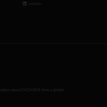
โดย
อินเดีย-ปากีสถาน-บังกลาเทศ-ซีลอน
LinkedIn
งสห
(IPBC) รวมถึงตะวันออกกลาง
กจาก
นเส้น
เลมา
สหราช
่
จะ
ส่ง
างผู้
าจักร
formation about DACHSER from a global
้จ่าย