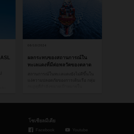
06/10/2024
า ASL
ผลกระทบของสถานการณ์ใน
ทะเลแดงที่มีต่อพลวัตของตลาด
ป
สถานการณ์ในทะเลแดงยังไม่ดีขึ้นใน
แง่ความปลอดภัยของการเดินเรือ กลุ่ม
กบฏฮูตีกำลังขยายเป้าหมายใน
ปและ
ทะเลแดงและอ่าวเอเดน ทำให้เรือเดิน
าจะ
สมุทรต้องปรับตัวมากขึ้นและเปลี่ยน
ออัตรา
เครือข่ายเพื่อให้ลูกเรือและเรือปลอดภัย
กากร
สถานการณ์นี้นำไปสู่การเปลี่ยนแปลง
บริการต่างๆ และเพิ่มระยะเวลาในการ
พื่อ
โซเชียลมีเดีย
เดินเรือหลักสำหรับเส้นทางการค้าไป
Facebook
Youtube
และกลับระหว่างทวีปยุโรปและเอเชีย/