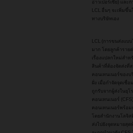
อ่าวเปอร์เซีย) และก
LCL อื่นๆ จะเพิ่มข
ทางบริษัทเอง
LCL (การขนส่งแบบไม่เ
มาก โดยลูกค้ารายต่าง
เรื่องแปลกใหม่สำหร
สินค้าที่ต้องจัดส่ง
คอนเทนเนอร์ของบริษั
ฝั่ง เมื่อกำจัดจุดเช
ถูกรับจากผู้ส่งในย
คอนเทนเนอร์ (CFS) 
คอนเทนเนอร์พร้อมกั
โดยสำนักงานโลจิส
ส่งไปยังจุดหมายสุด
จะถูกนำมายัง CFS ใ