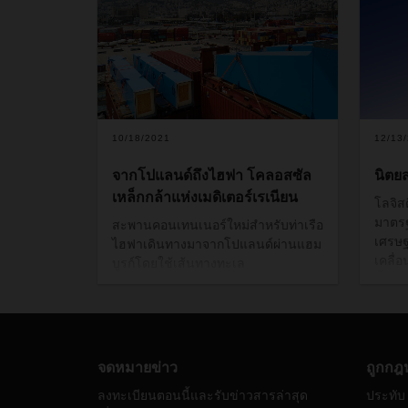
10/18/2021
12/13
จากโปแลนด์ถึงไฮฟา โคลอสซัล
นิตย
เหล็กกล้าแห่งเมดิเตอร์เรเนียน
โลจิส
มาตร
สะพานคอนเทนเนอร์ใหม่สำหรับท่าเรือ
เศรษฐ
ไฮฟาเดินทางมาจากโปแลนด์ผ่านแฮม
เคลื่
บูรก์โดยใช้เส้นทางทะเล
นั้นเป
เมดิเตอร์เรเนียน DACHSER Air & Sea
เปลี่
Logistics ได้รับหน้าที่ในการขนส่ง
ค้าโล
สะพานคอนเทนเนอร์ถอดประกอบแบบ
เปลี่
เรือสู่ฝั่ง โดยเรารวบรวมชิ้นส่วน
ปัจจุ
มากมายนี้จากซัพพลายเออร์ต่าง ๆ ทั่ว
จดหมายข่าว
ถูกกฎ
ห่วงโ
ทั้งยุโรป นี่เป็นโปรเจ็กต์ที่มีสัดส่วน
หัวข้
ลงทะเบียนตอนนี้และรับข่าวสารล่าสุด
ประทับ
ใหญ่มหึมาเลยทีเดียว