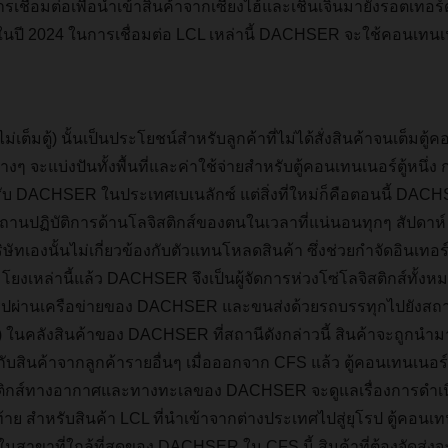
ารเชื่อมต่อเพื่อนำเข้าสินค้าจากเซี่ยงไฮ้และเชินเจิ้นมายังรอตเทอร
ึ้นในปี 2024 ในการเชื่อมต่อ LCL เหล่านี้ DACHSER จะใช้คอนเ
ต็มตู้) นั้นเป็นประโยชน์สำหรับลูกค้าที่ไม่ได้สั่งสินค้าจนเต็มตู้
ๆ จะแบ่งปันทั้งพื้นที่และค่าใช้จ่ายสำหรับตู้คอนเทนเนอร์ตู้หนึ่ง ก
ับ DACHSER ในประเทศเบเนลักซ์ แต่สิ่งที่ใหม่ก็คือตอนนี้ DAC
ที่สถานปฏิบัติการด้านโลจิสติกส์ของตนในเวลาที่แน่นอนทุกๆ สัปดา
ทเองนั้นไม่เกี่ยวข้องกับตัวแทนโหลดสินค้า ซึ่งช่วยกำจัดอินเทอร์
ื่อมโยงเหล่านี้แล้ว DACHSER จึงเป็นผู้จัดการห่วงโซ่โลจิสติกส์ทั้ง
ุโรปผ่านเครือข่ายของ DACHSER และขนส่งด้วยรถบรรทุกไปยังสถานี
ในคลังสินค้าของ DACHSER ที่สถานีดังกล่าวนี้ สินค้าจะถูกนำม
บสินค้าจากลูกค้ารายอื่นๆ เมื่อออกจาก CFS แล้ว ตู้คอนเทนเนอร์
ติกส์ทางอากาศและทางทะเลของ DACHSER จะดูแลเรื่องการดำเน
ท้าย สำหรับสินค้า LCL ที่นำเข้าจากต่างประเทศไปสู่ยุโรป ตู้คอน
นสาขาที่ใกล้ที่สุดของ DACHSER ใน CFS นี้ สินค้าที่ต้องจัดส่ง