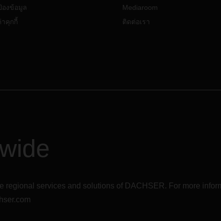
เราคาดว่าจะเกิดความล่าช้าขึ้น
หม่
้องข้อมูล
Mediaroom
เฉพาะการขนส่งที่ไม่นำเข้ามายั
ราชอาณาจักรโดยตรงหรือส่งออ
าคุกกี้
ติดต่อเรา
สหราชอาณาจักรโดยตรง แต่ผ่า
ทางทวีปยุโรป เช่น ขนส่งทางทะ
ท่ารอตเตอร์ดัมแล้วส่งต่อไปยัง
อาณาจักรทางรถบรรทุกและเรือ
:
การแสดงการเงินในยุโรปจะไม
สามารถใช้กับสินค้าสหราช
อาณาจักรได้อีกต่อไป และต้อง
ดำเนินการผ่านการขนส่งแทน
ปัญหา กาเลส์/โดเวอร์ คาดว่า
ทำให้เกิดความล่าช้าในการจัด
dwide
สินค้าไปยังสหราชอาณาจักร
เงื่อนไขการส่งมอบสินค้าระหว่
ค้าและผู้ซื้อ
(
Incoterms
)
จาก
สหภาพยุโรปไปยังสหราชอาณ
อาจต้องมีการแปลงสภาพ หาก
r the regional services and solutions of DACHSER. For more in
จำเป็น เนื่องจากต้องรวมค่าใช
hser.com
พิธีการศุลกากรเพิ่ม