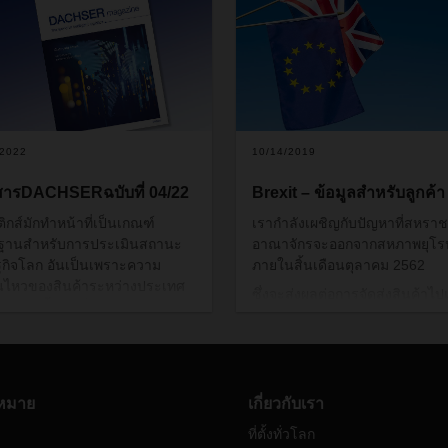
/2022
10/14/2019
สารDACHSERฉบับที่ 04/22
Brexit – ข้อมูลสำหรับลูกค้
ติกส์มักทำหน้าที่เป็นเกณฑ์
เรากำลังเผชิญกับปัญหาที่สหราช
ฐานสำหรับการประเมินสถานะ
อาณาจักรจะออกจากสหภาพยุโร
กิจโลก
อันเป็นเพราะความ
ภายในสิ้นเดือนตุลาคม
2562
อนไหวของสินค้าระหว่างประเทศ
ซึ่งจะส่งผลต่อการจัดส่งสินค้าไ
็นตัวบ่งชี้แรกเริ่มของการ
จากสหราชอาณาจักรและคาดว่
ยนแปลงในความสัมพันธ์ทางการ
เกิดความล่าช้าขึ้น เหตุผลหนึ่งคื
ก
ในขณะเดียวกัน
การ
การขนส่งที่จะผ่านเจ้าหน้าที่ศุล
ยนแปลงทางภูมิรัฐศาสตร์ใน
จะสูงขึ้นและผู้ขนส่งในยุโรปอาจ
บันสามารถปรับเปลี่ยนรูปแบบของ
เปลี่ยนไปใช้การขนส่งทางอากาศเ
หมาย
เกี่ยวกับเรา
ซ่อุปทานได้อย่างสมบูรณ์
นั่นเป็น
หลีกเลี่ยงการควบคุมเขตแดน
อหนึ่งในนิตยสาร
DACHSER
ที่ตั้งทั่วโลก