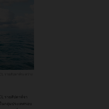
LCL รายสัปดาห์ระหว่าง
LCL รายสัปดาห์จา
้าในกลุ่มประเทศรอบ