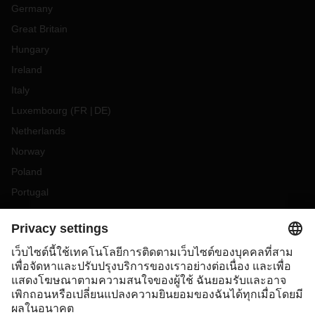
Germany
Great Britain
Hungary
Ireland
Italy
Luxembourg
(
FR
DE
)
Netherlands
Norway
Poland
Portugal
Romania
Slovakia
Spain
Sweden
Switzerland
(
DE
FR
)
Türkiye