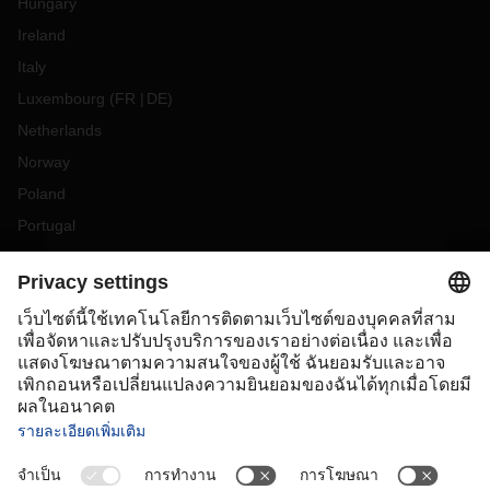
Hungary
Ireland
Italy
Luxembourg
(
FR
DE
)
Netherlands
Norway
Poland
Portugal
Romania
Slovakia
Spain
Sweden
Switzerland
(
DE
FR
)
Turkey
OCEANIA