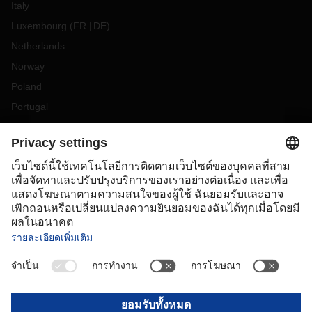
Italy
Luxembourg
(
FR
DE
)
Netherlands
Norway
Poland
Portugal
Romania
Slovakia
Spain
Sweden
Switzerland
(
DE
FR
)
Turkey
OCEANIA
Australia
New Zealand