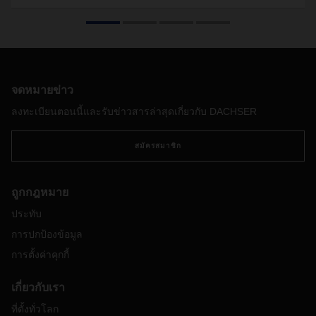
ผู้เชี่ยวชาญคาดการณ์ไว้ว่าการเชื่อมต่อทางดิจิทัลจะมีปริมาณ
ข้อมูลสูงถึง 400 ล้านล้านกิกะไบต์ในช่วงต้นปี 2030 แม้จะไม่รู้
ว่าจะเกิดขึ้นจริงหรือไม่ แต่สิ่งหนึ่งที่เห็นได้ชัดคือการเก็บและ
ประมวลผลข้อมูลมีอิทธิพลในการกำหนดและเปลี่ยนแปลงวิถีใน
การใช้ชีวิตและทำงานของเรามากขึ้นเรื่อย ๆ อีกหนึ่งสิ่งที่ชัดเจน
คือการจัดการกับข้อมูลอย่างมีความรับผิดชอบช่วยให้ชีวิตง่ายขึ้น
จดหมายข่าว
ทั้งยังสร้างโอกาสมากมาย โดยเฉพาะในด้านโลจิสติกส์
ลงทะเบียนตอนนี้และรับข่าวสารล่าสุดเกี่ยวกับ DACHSER
สมัครสมาชิก
ถูกกฎหมาย
ประทับ
การปกป้องข้อมูล
การตั้งค่าคุกกี้
เกี่ยวกับเรา
ที่ตั้งทั่วโลก