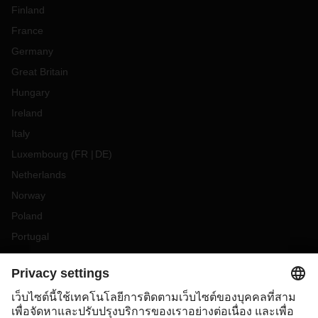
Finland
France
Germany
Great Britain
Hungary
Ireland
Italy
Luxembourg
(
FR
DE
)
Netherlands
Norway
Poland
Portugal
Romania
Slovakia
Spain