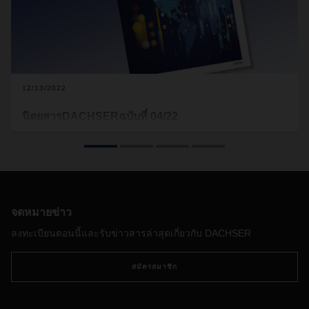
12/13/2022
นิตยสารDACHSERฉบับที่ 04/22
โลจิสติกส์มักทำหน้าที่เป็นเกณฑ์มาตรฐานสำหรับการประเมิน
สถานะเศรษฐกิจโลก
อันเป็นเพราะความเคลื่อนไหวของสินค้า
ระหว่างประเทศนั้นเป็นตัวบ่งชี้แรกเริ่มของการเปลี่ยนแปลงใน
ความสัมพันธ์ทางการค้าโลก
ในขณะเดียวกัน
การเปลี่ยนแปลง
ทางภูมิรัฐศาสตร์ในปัจจุบันสามารถปรับเปลี่ยนรูปแบบของห่วง
โซ่อุปทานได้อย่างสมบูรณ์
นั่นเป็นหัวข้อหนึ่งในนิตยสาร
จดหมายข่าว
DACHSER
ฉบับใหม่
ลงทะเบียนตอนนี้และรับข่าวสารล่าสุดเกี่ยวกับ DACHSER
สมัครสมาชิก