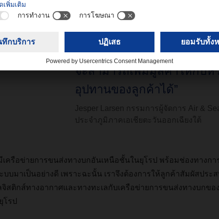
โลกเพื่อให้สามารถตอบโจทย
ต้องการของลูกค้าต่อไป ด้วยโ
แบบเฉพาะอุตสาหกรรม เราจึง
จะสามารถเพิ่มมูลค่าให้กับห่
อุปทานของลูกค้าได้”
Jesper Larsen กรรมการผู้จัดการ Air & Sea
ประจำภูมิภาคเอเชียตะวันออกเฉียงใต้
มีเครือข่ายการขนส่งทางบกอันเหนือชั้นในยุโรป
พร้อมช่องทางกา
ะบบมาเป็นอย่างดี
เพราะฉะนั้น
เราจึงต้องการให้ลูกค้าสัมผัสประ
โลจิสติกส์ทางอากาศและทางทะเลกับเครือข่ายการขนส่งทางบกของโ
ยุโรป