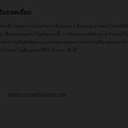
ันยอดเยี่ยม
นที่จะเติบโตของเราเป็นจริง
เราจึงมองหาเพื่อนร่วมงานหน้าใหม่ที่
มอ
เพื่อสนับสนุนเราในเส้นทางนี้
เราพร้อมมอบสิ่งต่างๆ
มากมายให้แก่
กาส
ความรับผิดชอบ
และสภาพแวดล้อมการทำงานที่น่าผ่อนคลาย
รถใหม่ๆ
ในเดือนและปีที่กำลังจะมาถึงนี้”
katrine.cheng@dachser.com