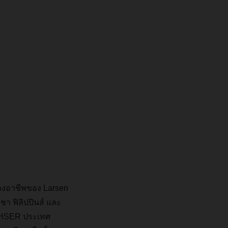
างอาชีพของ
Larsen
ูชา
ฟิลิปปินส์
และ
HSER
ประเทศ