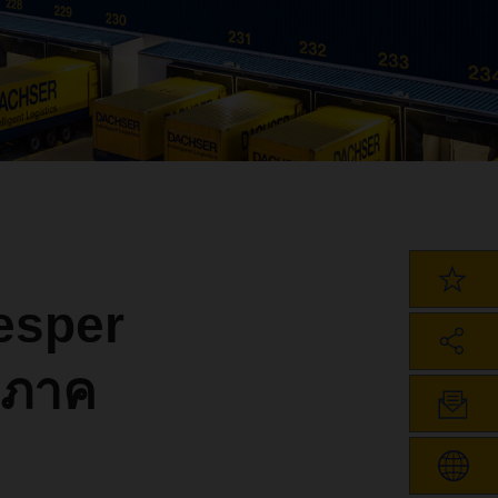
esper
มิภาค