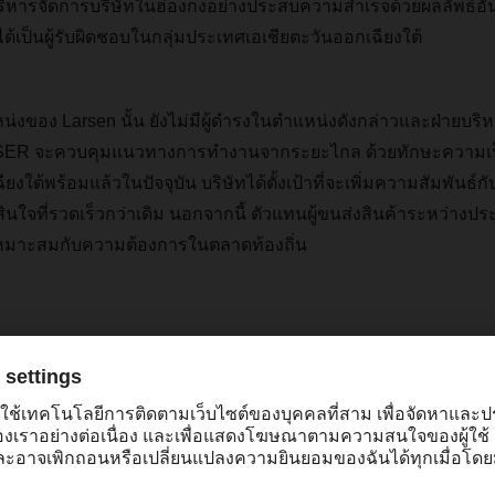
ริหารจัดการบริษัทในฮ่องกงอย่างประสบความสำเร็จด้วยผลลัพธ์อั
งได้เป็นผู้รับผิดชอบในกลุ่มประเทศเอเชียตะวันออกเฉียงใต้
หน่งของ
Larsen
นั้น
ยังไม่มีผู้ดำรงในตำแหน่งดังกล่าวและฝ่ายบริ
SER
จะควบคุมแนวทางการทำงานจากระยะไกล
ด้วยทักษะความเป็
ียงใต้พร้อมแล้วในปัจจุบัน
บริษัทได้ตั้งเป้าที่จะเพิ่มความสัมพันธ์กั
นใจที่รวดเร็วกว่าเดิม
นอกจากนี้
ตัวแทนผู้ขนส่งสินค้าระหว่างประ
้เหมาะสมกับความต้องการในตลาดท้องถิ่น
“เอเชียตะวันออกเฉียงใต้เป็นพ
ที่มีส่วนสร้างแรงผลักดันเป็
ห่วงโซ่อุปทานระดับโลก เราต
บทบาทสำคัญมากขึ้นในภูมิภา