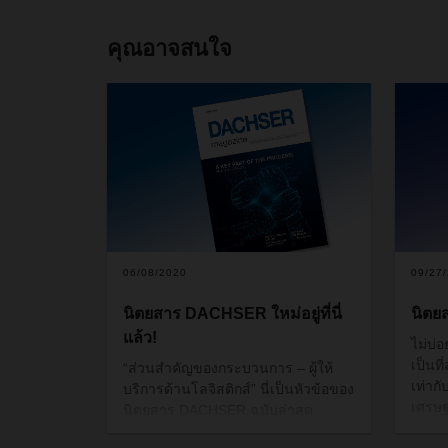
คุณอาจสนใจ
06/08/2020
09/27
นิตยสาร DACHSER ใหม่อยู่ที่นี่
นิตย
แล้ว!
ไม่บ่
เป็นท
“
ส่วนสำคัญของกระบวนการ
–
ผู้ให้
เท่ากั
บริการด้านโลจิสติกส์
”
นี่เป็นหัวข้อของ
เศรษฐ
นิตยสาร
DACHSER
ฉบับล่าสุด
ขวัญ