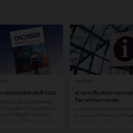
/2021
08/13/2020
สารDACHSERฉบับที่ 03/21
ข่าวสารเกี่ยวกับสถานการณ์ท
ในภาคส่วนการขนส่ง
อยนักที่ประเด็นด้านโลจิสติกส์จะ
ี่สนใจของสื่อรายวันและสื่อธุรกิจ
ระยะครึ่งปีหลัง ข่าวสารเรื่องกา
บช่วงไม่กี่เดือนที่ผ่านมานี้แล้ว
ระบาดของเชื้อโควิด
19
ยังเป็นหั
กิจโลกกำลังฟื้นตัวจากการเสีย
สื่อต่างๆให้ความสนใจ ในขณะที
จากโรคระบาด
ส่วนในหลาย
ๆ
ช่วงเริ่มต้นของการค้นพบเชื้อโค