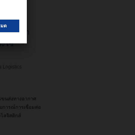
์ความ
ซลูชั่น
มั่นใจว่า
วงโซ่
 Logistics
รขนส่งทางอากาศ
สบการณ์การเชื่อมต่อ
ลจิสติกส์