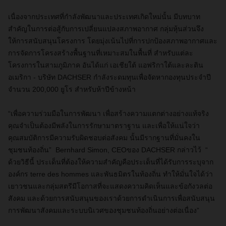
เนื่องจากประเทศที่กำลังพัฒนาและประเทศเกิดใหม่นั้น มีบทบาท
สำคัญในการต่อสู้กับการเปลี่ยนแปลงสภาพอากาศ กลุ่มหุ้นส่วนจึง
ให้การสนับสนุนโครงการ โดยมุ่งเน้นไปที่การปกป้องสภาพอากาศและ
การจัดการโครงสร้างพื้นฐานที่เหมาะสมในพื้นที่ สำหรับแต่ละ
โครงการในสามภูมิภาค อันได้แก่ เอเชียใต้ แอฟริกาใต้และละติน
อเมริกา - บริษัท
DACHSER
กำลังระดมทุนเพื่อจัดหากองทุนประจำปี
จำนวน
200,000
ยูโร สำหรับห้าปีข้างหน้า
“
เพื่อความร่วมมือในการพัฒนา เพื่อสร้างความแตกต่างอย่างแท้จริง
คุณจำเป็นต้องมีพลังในการรักษามาตราฐาน และเพื่อให้แน่ใจว่า
คุณสมบัติการมีความรับผิดชอบต่อสังคม นั้นมีรากฐานที่มั่นคงใน
ชุมชนท้องถิ่น
”
Bernhard Simon,
CEOของ
DACHSER
กล่าวไว้
“
ด้วยวิธีนี้ ประเด็นที่ต้องให้ความสำคัญคือประเด็นที่ได้รับการระบุจาก
องค์กร
terre des hommes
และพันธมิตรในท้องถิ่น ทำให้มั่นใจได้ว่า
เยาวชนและกลุ่มสตรีมีโอกาสที่จะแสดงความคิดเห็นและข้อกังวลต่อ
สังคม และด้วยการสนับสนุนของเราด้วยการดำเนินการเพื่อสนับสนุน
การพัฒนาสังคมและระบบนิเวศของชุมชนท้องถิ่นอย่างต่อเนื่อง
”