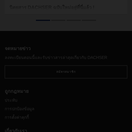
นิตยสาร DACHSER ฉบับใหม่อยู่ที่นี่แล้ว !
นิตยสารนำเสนอด้านการนวัตกรรมรูปแบบใหม่ควบคู่ไปกับ
ข้อมูลประเพณีที่น่าสนใจ ตลอดจนงานฝีมือชื่อเสียงในระดับโลก
มากมายจากประเทศสวิตเซอร์แลนด์ และผลิตภัณฑ์ยาแก้
Ricola
สูตรพิเศษที่ประกอบด้วย สมุนไพร
13
ชนิดจากเทือกเขาสูงใน
ประเทศสวิตเซอร์แลนด
จดหมายข่าว
ลงทะเบียนตอนนี้และรับข่าวสารล่าสุดเกี่ยวกับ DACHSER
สมัครสมาชิก
ถูกกฎหมาย
ประทับ
การปกป้องข้อมูล
การตั้งค่าคุกกี้
เกี่ยวกับเรา