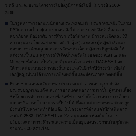
วเดลี และจะขยายโครงการไปยังภูมิภาคต่อไปนี้ ในช่วงปี
2563-
2568:
ในรัฐพิหารทางตอนเหนือของประเทศอินเดีย ประชาชนหนึ่งในสาม
มีชีวิตความเป็นอยู่แบบยากจน คือไม่สามารถเข้าถึงน้ำดื่มสะอาด
สุขาภิบาล ที่อยู่อาศัย การศึกษา หรือที่ทำงาน มีการละเมิดและใช้
ความรุนแรงโดยเฉพาะอย่างยิ่งกับผู้หญิงและเด็กผู้หญิงกำลังแพร่
หลาย: การค้ามนุษย์และการลักพาตัวเด็ก หญิงสาวที่ถูกบังคับให้
แต่งงานนั้นเป็นเหตุการณ์ที่เกิดขึ้นทุกวันในเขตของ
Katihar
และ
Munger
ซึ่งถือว่าเป็นปัญหาที่รุนแรงโดยเฉพาะ
DACHSER
จะ
ให้การสนับสนุนองค์กรท้องถิ่นสองแห่งในอีกห้าปีข้างหน้า เพื่อให้
เด็กผู้หญิงที่นั่นได้รับการปกป้องที่ดีขึ้นและมีคุณภาพชีวิตที่ดีขึ้น
ที่ขอบชายแดนตะวันตกของประเทศเนปาล เขตบาจูรา กำลัง
ประสบปัญหาภัยแล้งและการขาดแคลนอาหารมากขึ้น ผู้คนหาเลี้ยง
ชีพโดยการทำการเกษตรเพื่อยังชีพ การเข้าถึงโอกาสทางการศึกษา
และอาชีพ แทบไม่สามารถเป็นไปได้ ซึ่งคนหนุ่มสาวอพยพ มักจะถูก
บังคับให้ไปหางานทำที่อินเดีย ในโครงการที่กำหนดให้ดำเนินการ
จนถึงปี
2568 DACHSER
จะสนับสนุนองค์กรท้องถิ่น ในการ
ปรับปรุงสภาพการศึกษาและความเป็นอยู่ของประชาชนในภูมิภาค
จำนวน
600
ครัวเรือน