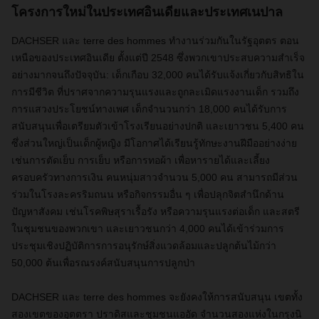
โครงการใหม่ในประเทศอินเดียและประเทศเนปาล
DACHSER
และ
terre des hommes
ทำงานร่วมกันในรัฐอุตตร ตอน
เหนือของประเทศอินเดีย ตั้งแต่ปี
2548
ซึ่งพวกเขาประสบความสำเร็จ
อย่างมากจนถึงปัจจุบัน: เด็กเกือบ
32,000
คนได้รับแจ้งเกี่ยวกับสิทธิใน
การมีชีวิต ที่ปราศจากความรุนแรงและถูกละเมิดแรงงานเด็ก รวมถึง
การแสวงประโยชน์ทางเพศ เด็กจำนวนกว่า
18,000
คนได้รับการ
สนับสนุนเพื่อเตรียมตัวเข้าโรงเรียนอย่างปกติ และเยาวชน
5,400
คน
ซึ่งส่วนใหญ่เป็นเด็กผู้หญิง มีโอกาศได้เรียนรู้ทักษะงานฝีมืออย่างง่าย
เช่นการตัดเย็บ การเย็บ หรือการทอผ้า เพื่อหารายได้และเลี้ยง
ครอบครัวทางการเงิน คนหนุ่มสาวจำนวน
5,000
คน สามารถมีส่วน
ร่วมในโรงละครริมถนน หรือกิจกรรมอื่น ๆ เพื่อปลุกจิตสำนึกด้าน
ปัญหาสังคม เช่นโรคพิษสุราเรื้อรัง หรือความรุนแรงต่อเด็ก และสตรี
ในชุมชนของพวกเขา และเยาวชนกว่า
4,000
คนได้เข้าร่วมการ
ประชุมเชิงปฏิบัติการการอนุรักษ์สิ่งแวดล้อมและปลูกต้นไม้กว่า
50,000
ต้นเพื่อรณรงค์สนับสนุนการปลูกป่า
DACHSER
และ
terre des hommes
จะยังคงให้การสนับสนุน เขตทั้ง
สองเขตของอุตตรา ปราดิสและชุมชนแออัด จำนวนสองแห่งในกรุงนิ