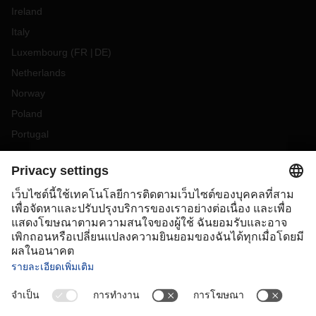
Ireland
Italy
Luxembourg
(
FR
DE
)
Netherlands
Norway
Poland
Portugal
Romania
Slovakia
Spain
Sweden
Switzerland
(
DE
FR
)
Turkey
OCEANIA