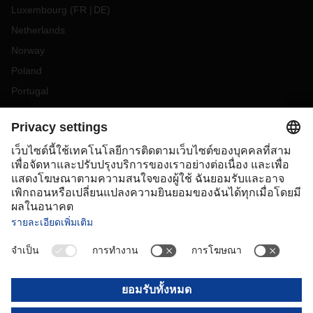
Luxembourg
(
FR
DE
)
Netherlands
Norway
Poland
Portugal
Romania
Slovakia
Spain
Sweden
Switzerland
(
DE
FR
)
Turkey
OCEANIA
Australia
New Zealand