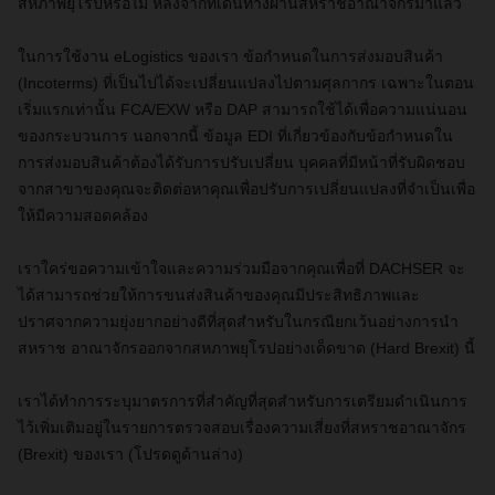
สหภาพยุโรปหรือไม่ หลังจากที่เดินทางผ่านสหราชอาณาจักรมาแล้ว
ในการใช้งาน
eLogistics
ของเรา
ข้อกำหนดในการส่งมอบสินค้า
(Incoterms)
ที่เป็นไปได้จะเปลี่ยนแปลงไปตามศุลกากร เฉพาะในตอน
เริ่มแรกเท่านั้น
FCA/EXW
หรือ
DAP
สามารถใช้ได้เพื่อความแน่นอน
ของกระบวนการ นอกจากนี้ ข้อมูล
EDI ที่เกี่ยวข้องกับข้อกำหนดใน
การส่งมอบสินค้าต้องได้รับการปรับเปลี่ยน บุคคลที่มีหน้าที่รับผิดชอบ
จากสาขาของคุณจะติดต่อหาคุณเพื่อปรับการเปลี่ยนแปลงที่จำเป็นเพื่อ
ให้มีความสอดคล้อง
เราใคร่ขอความเข้าใจและความร่วมมือจากคุณเพื่อที่
DACHSER
จะ
ได้สามารถช่วยให้การขนส่งสินค้าของคุณมีประสิทธิภาพและ
ปราศจากความยุ่งยากอย่างดีที่สุดสำหรับในกรณียกเว้นอย่าง
การนำ
สหราช
อาณาจักรออกจากสหภาพยุโรป
อย่างเด็ดขาด
(
Hard Brexit)
นี้
เราได้ทำการระบุมาตรการที่สำคัญที่สุดสำหรับการเตรียมดำเนินการ
ไว้เพิ่มเติมอยู่ในรายการตรวจสอบ
เรื่อง
ความเสี่ยงที่สหราชอาณาจักร
(
Brexit
)
ของเรา (โปรดดูด้านล่าง)