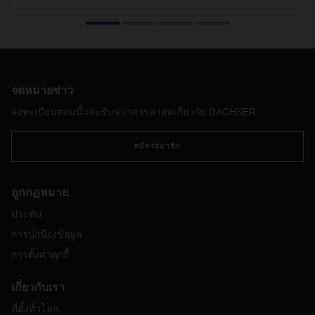
รักษากระบวนการรับส่งสินค้าของลูกค้าให้ดำเนินต่อไปได้อย่าง
มั่นคง ส่งมอบบริการที่มีคุณภาพในระดับสูง ตลอดจนทำสิ่งที่เป็น
ไปไม่ได้ ให้เป็นไปได้ในบางครั้งคราว ทั้งหมดนี้ล้วนแล้วแต่เป็น
สิ่งที่พนักงานกว่า 30,000 รายของ DACHSER มุ่งมั่นที่จะทำไม่
เว้นแต่ละวัน และเราเองก็เห็นถึงคุณค่าของทุกสิ่งที่พวกเขาทำ
จดหมายข่าว
ลงทะเบียนตอนนี้และรับข่าวสารล่าสุดเกี่ยวกับ DACHSER
สมัครสมาชิก
ถูกกฎหมาย
ประทับ
การปกป้องข้อมูล
การตั้งค่าคุกกี้
เกี่ยวกับเรา
ที่ตั้งทั่วโลก