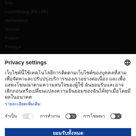
Italy
Luxembourg
(
FR
DE
)
Netherlands
Norway
Poland
Portugal
Romania
Slovakia
Spain
Sweden
Switzerland
(
DE
FR
)
Turkey
OCEANIA
Australia
New Zealand